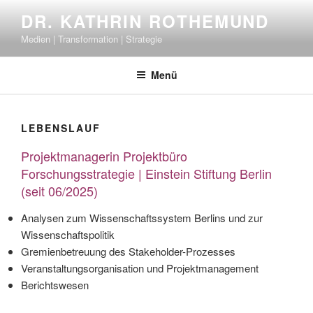
Zum
DR. KATHRIN ROTHEMUND
Inhalt
Medien | Transformation | Strategie
springen
Menü
LEBENSLAUF
Projektmanagerin Projektbüro
Forschungsstrategie | Einstein Stiftung Berlin
(seit 06/2025)
Analysen zum Wissenschaftssystem Berlins und zur
Wissenschaftspolitik
Gremienbetreuung des Stakeholder-Prozesses
Veranstaltungsorganisation und Projektmanagement
Berichtswesen